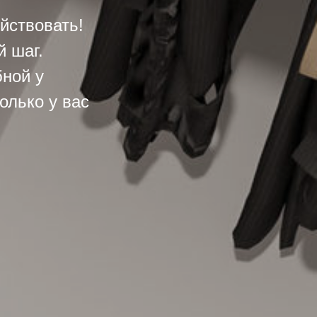
йствовать!
 шаг.
ной у
олько у вас