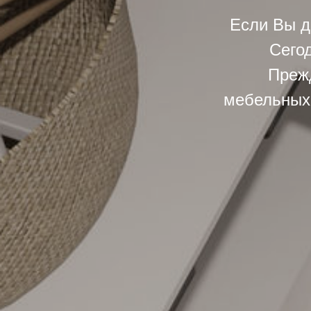
Если Вы д
Сего
Преж
мебельных 