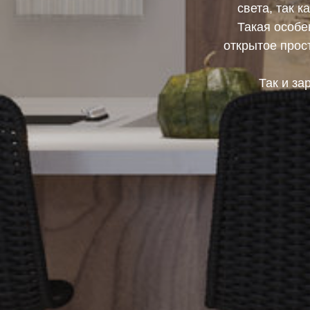
света, так к
Такая особе
открытое прос
Так и за