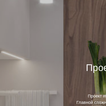
Про
Проект 
Главной сложн