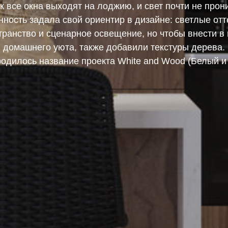
ак все окна выходят на лоджию, и свет почти не прон
нность задала свой ориентир в дизайне: светлые отт
транство и сценарное освещение, но чтобы внести в 
домашнего уюта, также добавили текстуры дерева.
родилось название проекта White and Wood (Белый и